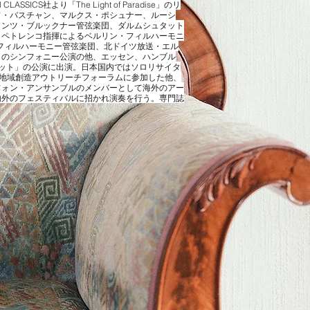
ICS社より「The Light of Paradise」のリ
フ・バスチャン、マルクス・ポシュナー、ルーシ
リンツ・ブルックナー管弦楽団、ダルムシュタット
・ペトレンコ指揮によるベルリン・フィルハーモニ
・フィルハーモニー管弦楽団、北ドイツ放送・エル
ラのシンフォニー公演の他、エッセン、ハンブル
ット」の公演に出演。日本国内ではソロリサイタ
)地域創造アウトリーチフォーラムに参加した他、
クソフォン・アンサンブルのメンバーとして海外のアー
内外のフェスティバルに招かれ演奏を行う。専門誌