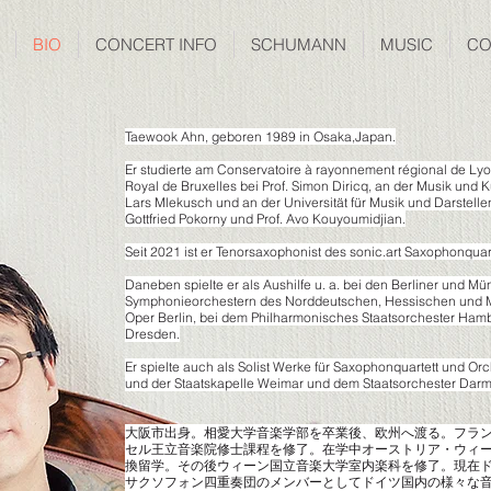
BIO
CONCERT INFO
SCHUMANN
MUSIC
CO
Taewook Ahn, geboren 1989 in Osaka,Japan.
Er studierte am Conservatoire à rayonnement régional de Lyo
Royal de Bruxelles bei Prof. Simon Diricq, an der Musik und Ku
Lars Mlekusch und an der Universität für Musik und Darstell
Gottfried Pokorny und Prof. Avo Kouyoumidjian.
Seit 2021 ist er Tenorsaxophonist des sonic.art Saxophonquar
Daneben spielte er als Aushilfe u. a. bei den Berliner und M
Symphonieorchestern des Norddeutschen, Hessischen und Mi
Oper Berlin, bei dem Philharmonisches Staatsorchester Hamb
Dresden.
Er spielte auch als Solist Werke für Saxophonquartett und O
und der Staatskapelle Weimar und dem Staatsorchester Darm
大阪市出身。相愛大学音楽学部を卒業後、欧州へ渡る。フラ
セル王立音楽院修士課程を修了。在学中オーストリア・ウィー
換留学。その後ウィーン国立音楽大学室内楽科を修了。現在
サクソフォン四重奏団のメンバーとしてドイツ国内の様々な音