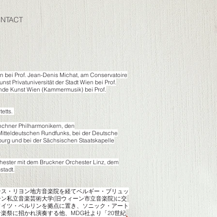
NTACT
n bei Prof. Jean-Denis Michat, am Conservatoire
nst Privatuniversität der Stadt Wien bei Prof.
ende Kunst Wien (Kammermusik) bei Prof.
tetts.
ünchner Philharmonikern, den
tteldeutschen Rundfunks, bei der Deutsche
urg und bei der Sächsischen Staatskapelle
rchester mit dem Bruckner Orchester Linz, dem
stadt.
ンス・リヨン地方音楽院を経てベルギー・ブリュッ
ン私立音楽芸術大学(旧ウィーン市立音楽院)に交
ドイツ・ベルリンを拠点に置き、ソニック・アート
楽祭に招かれ演奏する他、MDG社より「20世紀