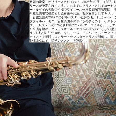
初頭の音楽」がリリースされており、2024年10月にはBERLIN CLASS
リースが予定されている。これまでにソリストとしてヨーゼ
ー・ルゲイの各氏の指揮でワイマール州立歌劇場管弦楽団、
州立歌劇場管弦楽団と協奏曲を共演。客演奏者としてキリル
ー管弦楽団の2022年のジルベスター公演の他、ミュンヘン
プフィルハーモニー管弦楽団等のドイツの多くのオーケスト
ク、ドレスデンの3つの歌劇場にてバレエ「ロミオとジュリエ
ル公演を始め、クワチュオール・エランのメンバーとして(財
N.A.T社より「Prélude」をリリース。インペトゥス・サ
ティストを招聘しコンサートやマスタークラスを開催し、国
THE SAXにて「留学のススメ」を連載中。